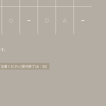
○
ー
○
△
ー
ます。
注意ください(受付終了16：30)