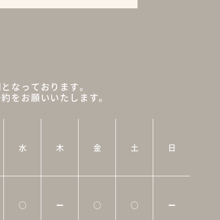
制となっております。
予約をお願いいたします。
水
木
金
土
日
○
ー
○
○
ー